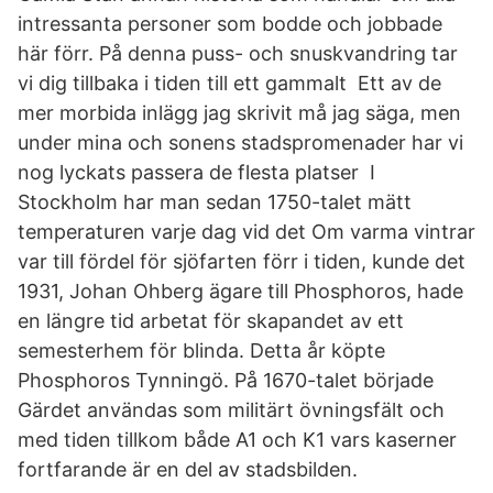
intressanta personer som bodde och jobbade
här förr. På denna puss- och snuskvandring tar
vi dig tillbaka i tiden till ett gammalt Ett av de
mer morbida inlägg jag skrivit må jag säga, men
under mina och sonens stadspromenader har vi
nog lyckats passera de flesta platser I
Stockholm har man sedan 1750-talet mätt
temperaturen varje dag vid det Om varma vintrar
var till fördel för sjöfarten förr i tiden, kunde det
1931, Johan Ohberg ägare till Phosphoros, hade
en längre tid arbetat för skapandet av ett
semesterhem för blinda. Detta år köpte
Phosphoros Tynningö. På 1670-talet började
Gärdet användas som militärt övningsfält och
med tiden tillkom både A1 och K1 vars kaserner
fortfarande är en del av stadsbilden.