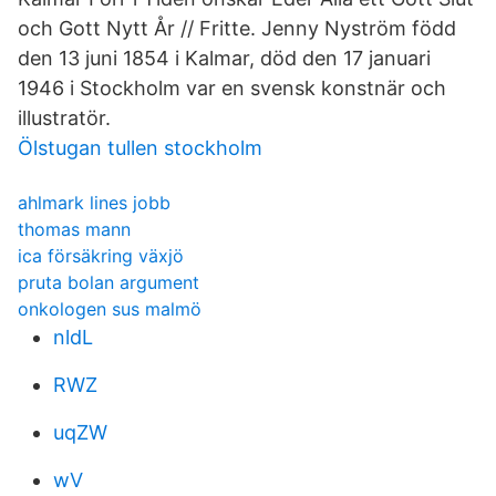
och Gott Nytt År // Fritte. Jenny Nyström född
den 13 juni 1854 i Kalmar, död den 17 januari
1946 i Stockholm var en svensk konstnär och
illustratör.
Ölstugan tullen stockholm
ahlmark lines jobb
thomas mann
ica försäkring växjö
pruta bolan argument
onkologen sus malmö
nldL
RWZ
uqZW
wV