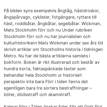
På bilden syns exempelvis ångtåg, hästdroskor,
ångspårvagn, cyklister, fotgängare, ryttare till
häst, roddbåtar, ångbåtar, segelbåtar. Wickman,
Mats Stockholm förr och nu Under rubriken
Stockholm förr och nu har journalisten och
kulturhistorikern Mats Wickman under sex års tid
skrivit artiklar om Stockholms historia i tidningen
Metro. Nu har de bästa artiklarna samlats i
bokform. Boken är rikt illustrerad och består av
hundra korta, faktaspäckade texter som
behandlar hela Stockholm ur historiskt
perspektiv inte bara Förr i tiden fanns det
egentligen bara tre sorters bestraffningar –
böter, dödsstraff och skamstraff.
Kalmar Förr i Tiden önskar Eder Alla ett Gott Slut